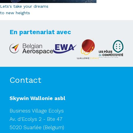
Lets's take your dreams
to new heights
En partenariat avec
Contact
Skywin Wallonie asbl
Business Village Ecolys
Av. d'Ecolys 2 - Bte 47
5020 Suarlée
(Belgium)