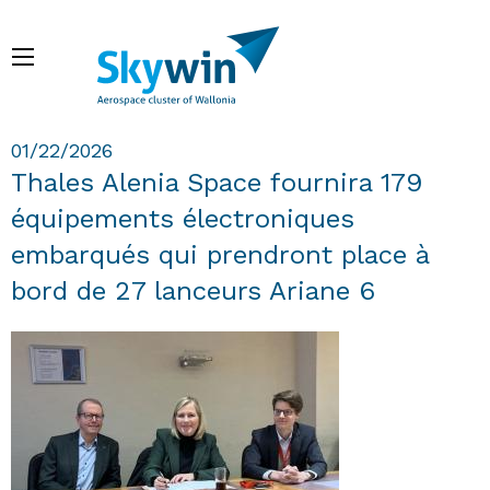
Skip
to
Menu
main
content
Breadcrumb
01/22/2026
Thales Alenia Space fournira 179
équipements électroniques
embarqués qui prendront place à
bord de 27 lanceurs Ariane 6