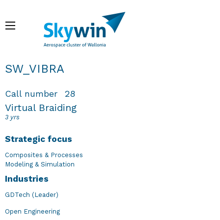
Skip
to
Menu
main
content
Breadcrumb
SW_VIBRA
Call number
28
Virtual Braiding
3 yrs
Strategic focus
Composites & Processes
Modeling & Simulation
Industries
GDTech (Leader)
Open Engineering