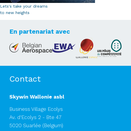
Lets's take your dreams
to new heights
En partenariat avec
Contact
Skywin Wallonie asbl
Business Village Ecolys
Av. d'Ecolys 2 - Bte 47
5020 Suarlée
(Belgium)