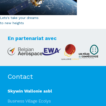
Lets's take your dreams
to new heights
En partenariat avec
Contact
Skywin Wallonie asbl
Business Village Ecolys