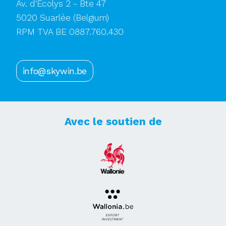
Av. d'Ecolys 2 - Bte 47
5020 Suarlée
(Belgium)
RPM TVA BE 0887.760.430
info@skywin.be
Avec le soutien de