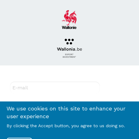
Abonnez-vous à notre newsletter !
E-mail
We use cookies on this site to enhance your
Rejoignez-nous
user experience
By clicking the Accept button, you agree to us doing so.
Footer
Terms and conditions
Privacy policy & RGPD