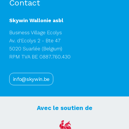
Contact
Skywin Wallonie asbl
Business Village Ecolys
Av. d'Ecolys 2 - Bte 47
5020 Suarlée
(Belgium)
RPM TVA BE 0887.760.430
info@skywin.be
Avec le soutien de