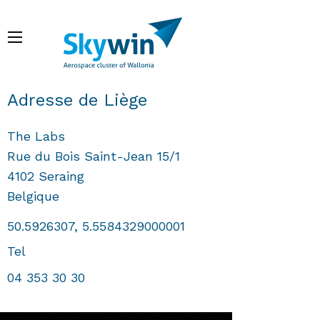
Skip
to
Menu
main
content
Breadcrumb
Adresse de Liège
The Labs
Rue du Bois Saint-Jean 15/1
4102
Seraing
Belgique
50.5926307, 5.5584329000001
Tel
04 353 30 30