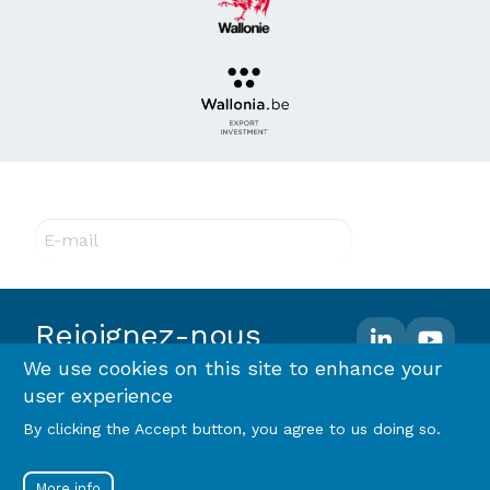
Abonnez-vous à notre newsletter !
E-mail
Rejoignez-nous
We use cookies on this site to enhance your
user experience
Footer
Terms and conditions
Privacy policy & RGPD
By clicking the Accept button, you agree to us doing so.
Cookie policy
menu
Menu
Log in
More info