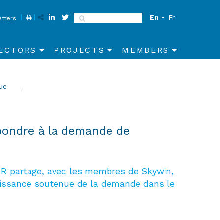
En
Fr
Search
tters
ECTORS
PROJECTS
MEMBERS
ique
pondre à la demande de
AR partage, avec les membres de Skywin,
roissance soutenue de la demande dans le