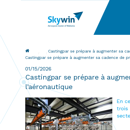
Skip
to
main
content
Breadcrumb
Castingpar se prépare à augmenter sa c
Current:
Castingpar se prépare à augmenter sa cadence de p
01/15/2026
Castingpar se prépare à augme
l’aéronautique
En c
trois
secte