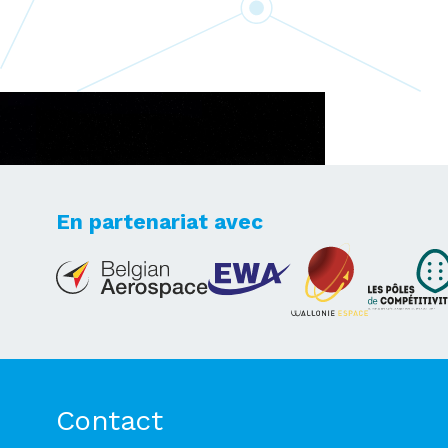
En partenariat avec
Lets's take your dreams
to new heights
Contact