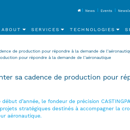
Top
News
Events
Newsle
Main
ABOUT
SERVICES
TECHNOLOGIES
S
navigation
adence de production pour répondre à la demande de l’aéronaut
roduction pour répondre à la demande de l’aéronautique
nter sa cadence de production pour ré
e début d’année, le fondeur de précision CASTINGP
 projets stratégiques destinés à accompagner la c
ur aéronautique.