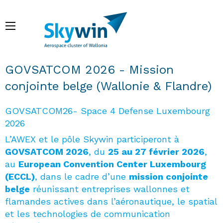
Skip
to
Menu
main
content
Breadcrumb
GOVSATCOM 2026 - Mission
conjointe belge (Wallonie & Flandre)
GOVSATCOM26- Space 4 Defense Luxembourg
2026
L’AWEX et le pôle Skywin participeront à
GOVSATCOM 2026
, du
25 au 27 février 2026
,
au
European Convention Center Luxembourg
(ECCL)
, dans le cadre d’une
mission conjointe
belge
réunissant entreprises wallonnes et
flamandes actives dans l’aéronautique, le spatial
et les technologies de communication