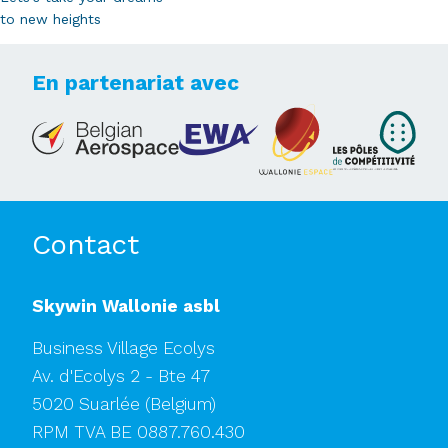
to new heights
En partenariat avec
Contact
Skywin Wallonie asbl
Business Village Ecolys
Av. d'Ecolys 2 - Bte 47
5020 Suarlée
(Belgium)
RPM TVA BE 0887.760.430