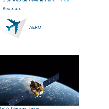
Secteurs
AERO
Lets's take your dreams