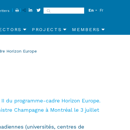
En
Fr
Search
tters
ECTORS
PROJECTS
MEMBERS
re Horizon Europe
r II du programme-cadre Horizon Europe.
nistre Champagne à Montréal le 3 juillet
nadiennes (universités, centres de