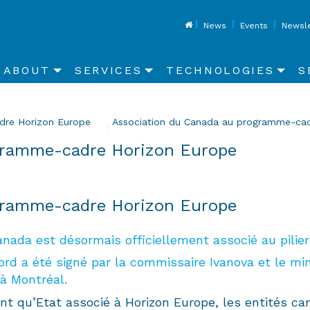
Top
News
Events
Newsle
Main
ABOUT
SERVICES
TECHNOLOGIES
S
navigation
dre Horizon Europe
Current:
Association du Canada au programme-cad
gramme-cadre Horizon Europe
gramme-cadre Horizon Europe
nada est désormais officiellement associé au pilie
ord a été signé par la commissaire Ivanova et le mi
à Montréal.
nt qu’Etat associé à Horizon Europe, les entités ca