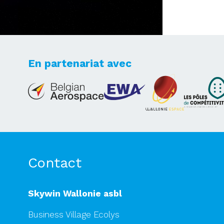
En partenariat avec
Lets's take your dreams
to new heights
Contact
Skywin Wallonie asbl
Business Village Ecolys