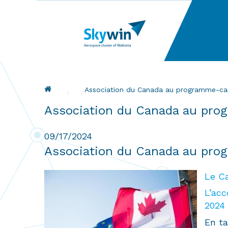
Skip
to
main
content
Breadcrumb
Association du Canada au programme-ca
Association du Canada au pro
09/17/2024
Association du Canada au pro
Le Ca
L’acc
2024 
En ta