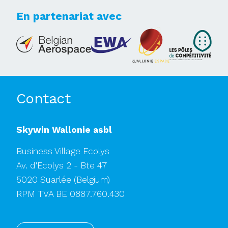
En partenariat avec
Contact
Skywin Wallonie asbl
Business Village Ecolys
Av. d'Ecolys 2 - Bte 47
5020 Suarlée
(Belgium)
RPM TVA BE 0887.760.430