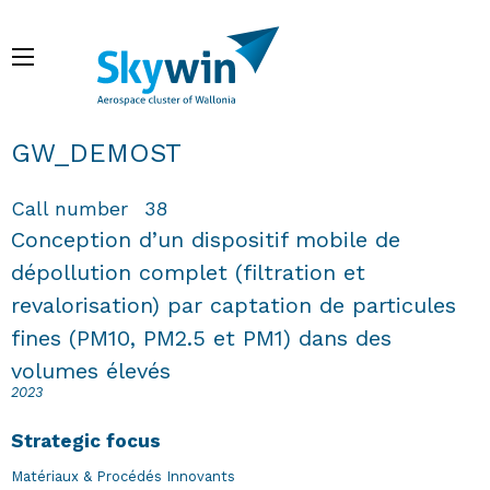
Skip
to
Menu
main
content
Breadcrumb
GW_DEMOST
Call number
38
Conception d’un dispositif mobile de
dépollution complet (filtration et
revalorisation) par captation de particules
fines (PM10, PM2.5 et PM1) dans des
volumes élevés
2023
Strategic focus
Matériaux & Procédés Innovants