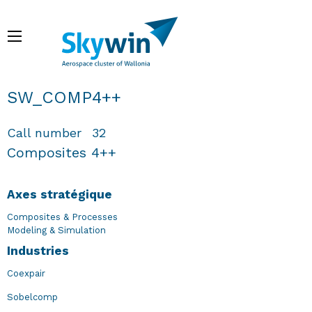
Aller
au
Menu
contenu
principal
Fil d'Ariane
SW_COMP4++
Call number
32
Composites 4++
Axes stratégique
Composites & Processes
Modeling & Simulation
Industries
Coexpair
Sobelcomp