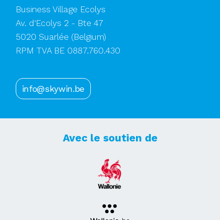
Business Village Ecolys
Av. d'Ecolys 2 - Bte 47
5020 Suarlée
(Belgium)
RPM TVA BE 0887.760.430
info@skywin.be
Avec le soutien de