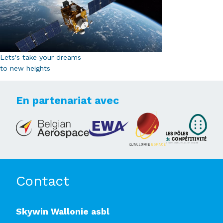
Lets's take your dreams
to new heights
En partenariat avec
Contact
Skywin Wallonie asbl