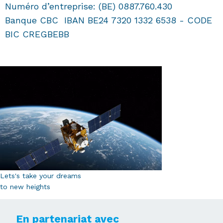
Numéro d’entreprise: (BE) 0887.760.430
Banque CBC IBAN BE24 7320 1332 6538 - CODE
BIC CREGBEBB
Lets's take your dreams
to new heights
En partenariat avec