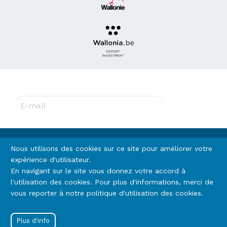
Abonnez-vous à notre newsletter !
E-mail
Rejoignez-nous
Nous utilisons des cookies sur ce site pour améliorer votre
expérience d'utilisateur.
En navigant sur le site vous donnez votre accord à
Footer
l'utilisation des cookies. Pour plus d'informations, merci de
Termes et conditions
Vie privée (RGPD)
vous reporter à notre politique d'utilisation des cookies.
Cookies
menu
Menu
Se connecter
Plus d'info