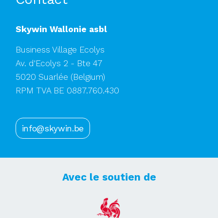
Skywin Wallonie asbl
Business Village Ecolys
Av. d'Ecolys 2 - Bte 47
5020 Suarlée
(Belgium)
RPM TVA BE 0887.760.430
info@skywin.be
Avec le soutien de