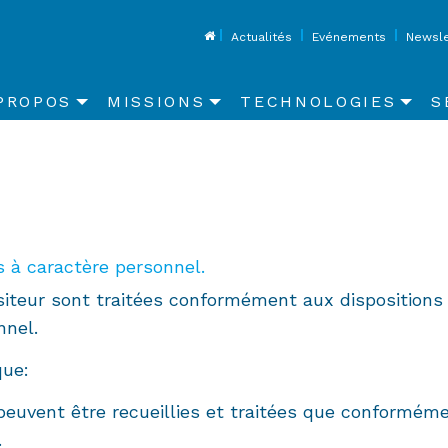
Top
Actualités
Evénements
Newsle
in
PROPOS
MISSIONS
TECHNOLOGIES
S
vigation
s à caractère personnel.
isiteur sont traitées conformément aux dispositions
nnel.
que:
euvent être recueillies et traitées que conformémen
.