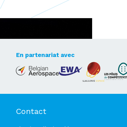
En partenariat avec
Lets's take your dreams
to new heights
Contact