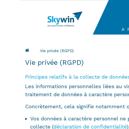
Aller
au
contenu
principal
Ma
A 
na
Fil d'Ariane
Current:
Vie privée (RGPD)
Vie privée (RGPD)
Principes relatifs à la collecte de donnée
Les informations personnelles liées au v
traitement de données à caractère perso
Concrètement, cela signifie notamment 
Vos données à caractère personnel ne p
collecte (
déclaration de confidentialité
)