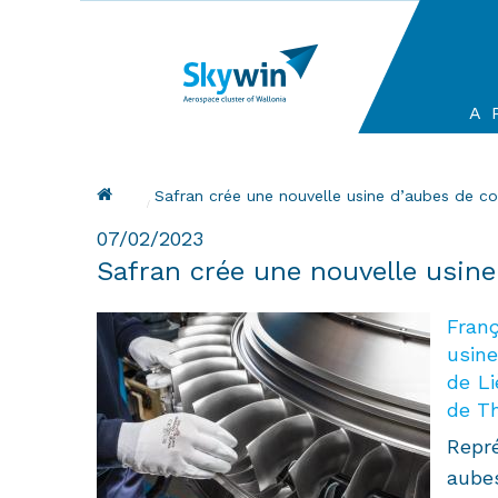
Aller
au
contenu
principal
Ma
A 
na
Fil d'Ariane
Current:
Safran crée une nouvelle usine d’aubes de 
07/02/2023
Safran crée une nouvelle usin
Franç
usine
de Li
de Th
Repré
aubes