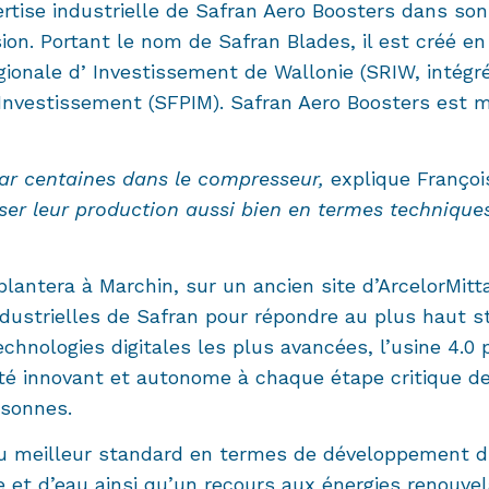
ertise industrielle de Safran Aero Boosters dans so
ion. Portant le nom de Safran Blades, il est créé en
égionale dʼInvestissement de Wallonie (SRIW, intég
d'Investissement (SFPIM). Safran Aero Boosters est m
par centaines dans le compresseur,
explique Françoi
ser leur production aussi bien en termes techniques
plantera à Marchin, sur un ancien site d’ArcelorMit
ndustrielles de Safran pour répondre au plus haut st
chnologies digitales les plus avancées, l’usine 4.0 
é innovant et autonome à chaque étape critique de l
personnes.
re au meilleur standard en termes de développement
 et d’eau ainsi qu’un recours aux énergies renouvel