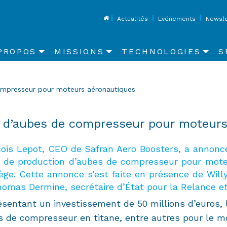
Top
Actualités
Evénements
Newsle
in
PROPOS
MISSIONS
TECHNOLOGIES
S
vigation
compresseur pour moteurs aéronautiques
e d’aubes de compresseur pour moteur
ois Lepot, CEO de Safran Aero Boosters, a annonc
 de production d’aubes de compresseur pour moteu
ège. Cette annonce s’est faite en présence de Willy
omas Dermine, secrétaire d’État pour la Relance et
sentant un investissement de 50 millions d’euros, l
 de compresseur en titane, entre autres pour le mo