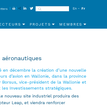
En
Fr
Search
tters
ECTEURS
PROJETS
MEMBRES
s aéronautiques
é en décembre la création d’une nouvelle
rs d’avion en Wallonie, dans la province
 Borsus, vice-président de la Wallonie et
 les Investissements stratégiques.
e nouveau site industriel produira des
teur Leap, et viendra renforcer