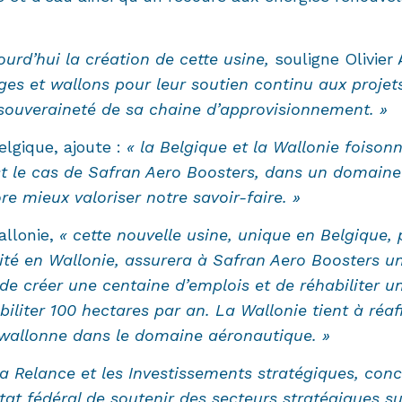
urd’hui la création de cette usine,
souligne Olivier
lges et wallons pour leur soutien continu aux projet
a souveraineté de sa chaine d’approvisionnement. »
elgique, ajoute :
« la Belgique et la Wallonie foison
st le cas de Safran Aero Boosters, dans un domaine 
re mieux valoriser notre savoir-faire. »
allonie,
« cette nouvelle usine, unique en Belgique
tivité en Wallonie, assurera à Safran Aero Boosters 
 créer une centaine d’emplois et de réhabiliter une
biliter 100 hectares par an. La Wallonie tient à réa
e wallonne dans le domaine aéronautique. »
 Relance et les Investissements stratégiques, conclu
tat fédéral de soutenir des secteurs stratégiques su