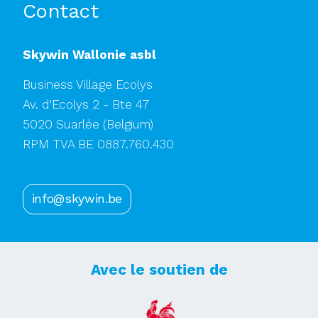
Contact
Skywin Wallonie asbl
Business Village Ecolys
Av. d'Ecolys 2 - Bte 47
5020 Suarlée
(Belgium)
RPM TVA BE 0887.760.430
info@skywin.be
Avec le soutien de