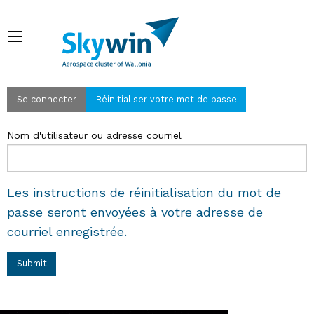
Aller
au
Menu
contenu
principal
Fil d'Ariane
Primary
Se connecter
Réinitialiser votre mot de passe
tabs
Nom d'utilisateur ou adresse courriel
Les instructions de réinitialisation du mot de
passe seront envoyées à votre adresse de
courriel enregistrée.