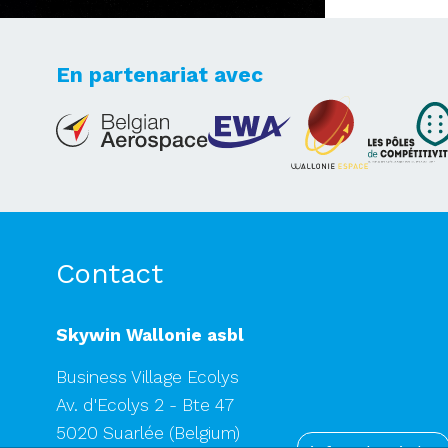
En partenariat avec
Lets's take your dreams
to new heights
Contact
Skywin Wallonie asbl
Business Village Ecolys
Av. d'Ecolys 2 - Bte 47
5020 Suarlée
(Belgium)