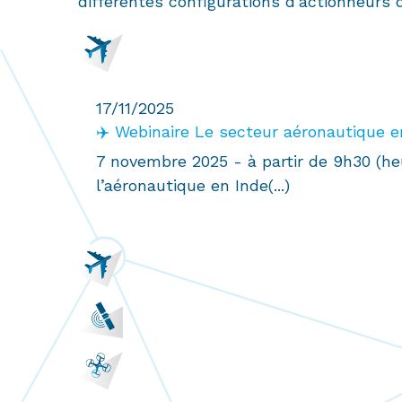
différentes configurations d’actionneurs 
Banc
de
Test
Flexible
17/11/2025
et
✈️ Webinaire Le secteur aéronautique e
Automatisé
7 novembre 2025 - à partir de 9h30 (h
l’aéronautique en Inde(...)