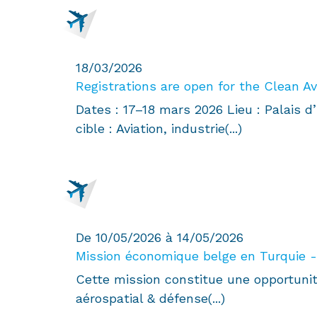
moteurs
projet
aéronautiques
spatial
de
wallon
18/03/2026
demain
renforce
Registrations are open for the Clean A
l’imagerie
Dates : 17–18 mars 2026 Lieu : Palais 
thermique
cible : Aviation, industrie(...)
de
demain
De 10/05/2026 à 14/05/2026
Mission économique belge en Turquie -
Cette mission constitue une opportunit
aérospatial & défense(...)