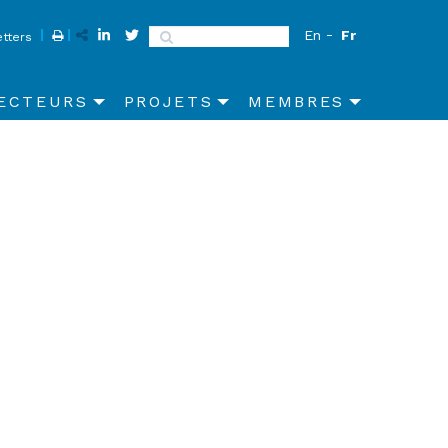
En
Fr
Search
tters
ECTEURS
PROJETS
MEMBRES