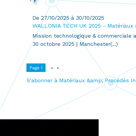
De 27/10/2025 à 30/10/2025
WALLONIA TECH UK 2025 - Matériaux a
Mission technologique & commerciale 
30 octobre 2025 | Manchester(...)
Pagination
You're on
Page 1
Page
››
suivante
S'abonner à Matériaux &amp; Procédés I