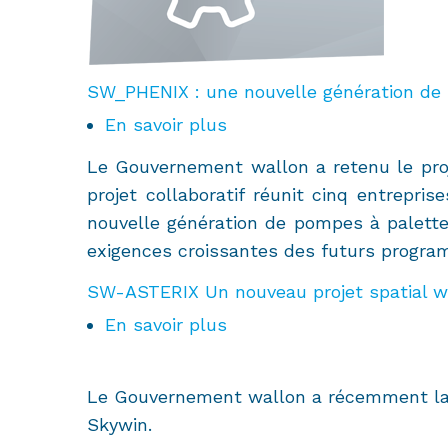
SW_PHENIX : une nouvelle génération de 
En savoir plus
sur
SW_PHENIX
Le Gouvernement wallon a retenu le proj
:
projet collaboratif réunit cinq entrepr
une
nouvelle génération de pompes à palette
nouvelle
exigences croissantes des futurs progra
génération
SW-ASTERIX Un nouveau projet spatial wa
de
pompes
En savoir plus
sur
de
SW-
lubrification
ASTERIX
Le Gouvernement wallon a récemment lab
pour
Un
Skywin
.
les
nouveau