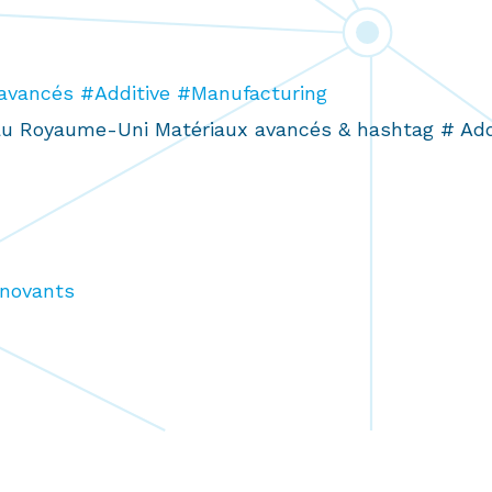
vancés #Additive #Manufacturing
au Royaume-Uni Matériaux avancés & hashtag # Addi
nnovants