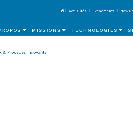
Top
Actualités
Evénements
Newsle
in
PROPOS
MISSIONS
TECHNOLOGIES
S
vigation
x & Procédés Innovants