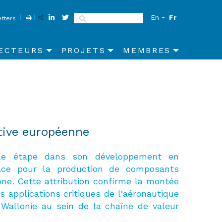
En
Fr
Search
tters
ECTEURS
PROJETS
MEMBRES
tive européenne
lle étape dans son développement en
ace pour la production de composants
e. Cette attribution confirme la montée
s applications critiques de l'aéronautique
 Wallonie au sein de la chaîne de valeur