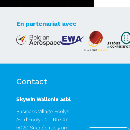
En partenariat avec
Lets's take your dreams
to new heights
Contact
Skywin Wallonie asbl
Business Village Ecolys
Av. d'Ecolys 2 - Bte 47
5020 Suarlée
(Belgium)