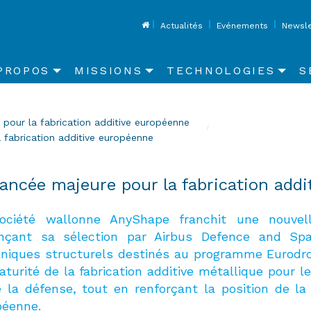
Top
Actualités
Evénements
Newsle
in
PROPOS
MISSIONS
TECHNOLOGIES
S
vigation
pour la fabrication additive européenne
fabrication additive européenne
ncée majeure pour la fabrication addi
ociété wallonne AnyShape franchit une nouve
nçant sa sélection par Airbus Defence and Sp
niques structurels destinés au programme Eurodron
turité de la fabrication additive métallique pour le
 la défense, tout en renforçant la position de la
péenne.