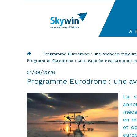
Aller
au
contenu
principal
Ma
A 
na
Fil d'Ariane
Programme Eurodrone : une avancée majeure 
Current:
Programme Eurodrone : une avancée majeure pour la 
01/06/2026
Programme Eurodrone : une ava
La s
anno
méca
en ma
et de
euro