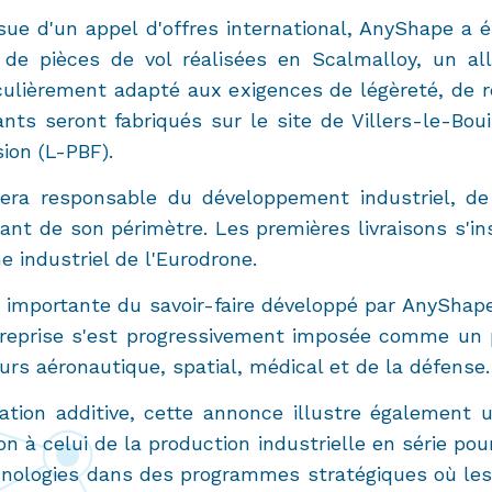
ssue d'un appel d'offres international, AnyShape a 
e de pièces de vol réalisées en Scalmalloy, un a
culièrement adapté aux exigences de légèreté, de 
ts seront fabriqués sur le site de Villers-le-Bouil
ion (L-PBF).
sera responsable du développement industriel, de l
nt de son périmètre. Les premières livraisons s'in
industriel de l'Eurodrone.
importante du savoir-faire développé par AnyShape
treprise s'est progressivement imposée comme un p
rs aéronautique, spatial, médical et de la défense.
ation additive, cette annonce illustre également
ion à celui de la production industrielle en série pou
nologies dans des programmes stratégiques où les p