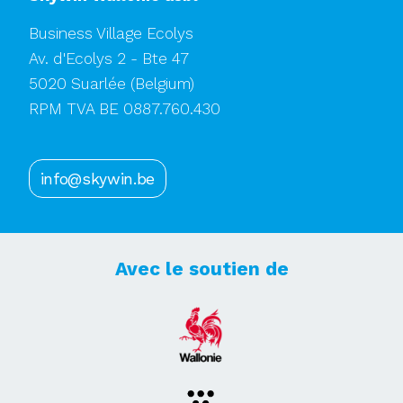
Business Village Ecolys
Av. d'Ecolys 2 - Bte 47
5020 Suarlée
(Belgium)
RPM TVA BE 0887.760.430
info@skywin.be
Avec le soutien de