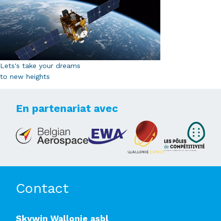
Lets's take your dreams
to new heights
En partenariat avec
Contact
Skywin Wallonie asbl