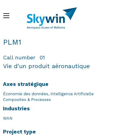
Aller
au
Menu
contenu
principal
Fil d'Ariane
PLM1
Call number
01
Vie d'un produit aéronautique
Axes stratégique
Économie des données, Intelligence Artificielle
Composites & Processes
Industries
WAN
Project type