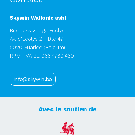
Skywin Wallonie asbl
Business Village Ecolys
Av. d'Ecolys 2 - Bte 47
5020 Suarlée
(Belgium)
RPM TVA BE 0887.760.430
info@skywin.be
Avec le soutien de