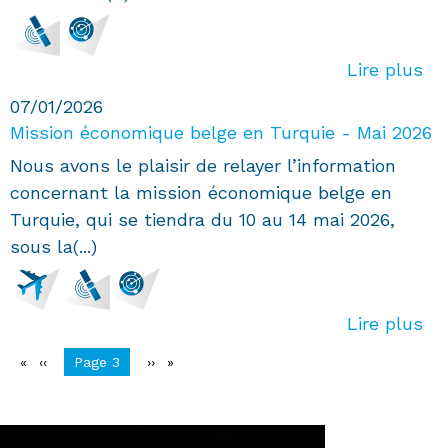
Lire plus
07/01/2026
Mission économique belge en Turquie - Mai 2026
Nous avons le plaisir de relayer l’information
concernant la mission économique belge en
Turquie, qui se tiendra du 10 au 14 mai 2026,
sous la(...)
Lire plus
Pagination
Page
‹‹
You're on
Page 3
Page
››
précédente
suivante