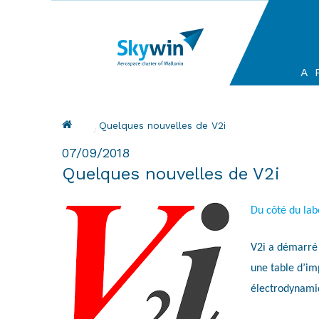
Aller
au
contenu
principal
Ma
A 
na
Fil d'Ariane
Current:
Quelques nouvelles de V2i
07/09/2018
Quelques nouvelles de V2i
Du côté du lab
V2i a démarré 
une table d’im
électrodynami