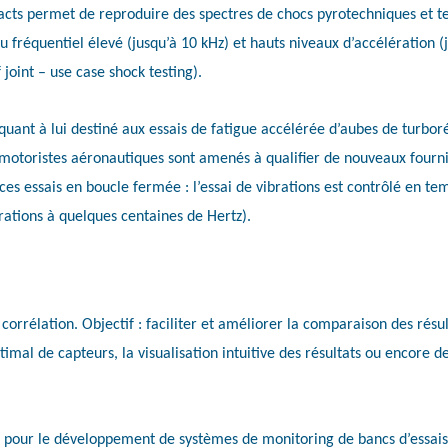
acts permet de reproduire des spectres de chocs pyrotechniques et tes
 fréquentiel élevé (jusqu’à 10 kHz) et hauts niveaux d’accélération (j
joint – use case shock testing).
uant à lui destiné aux essais de fatigue accélérée d’aubes de turbor
toristes aéronautiques sont amenés à qualifier de nouveaux fourniss
e ces essais en boucle fermée : l’essai de vibrations est contrôlé en 
rations à quelques centaines de Hertz).
 corrélation. Objectif : faciliter et améliorer la comparaison des résu
timal de capteurs, la visualisation intuitive des résultats ou encore 
pour le développement de systèmes de monitoring de bancs d’essais et