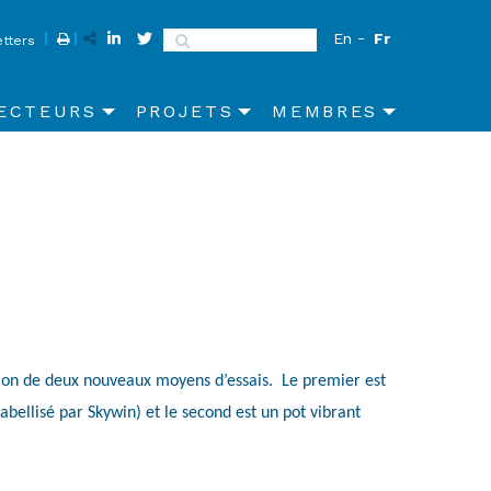
En
Fr
Search
tters
ECTEURS
PROJETS
MEMBRES
ation de deux nouveaux moyens d’essais. Le premier est
bellisé par Skywin) et le second est un pot vibrant