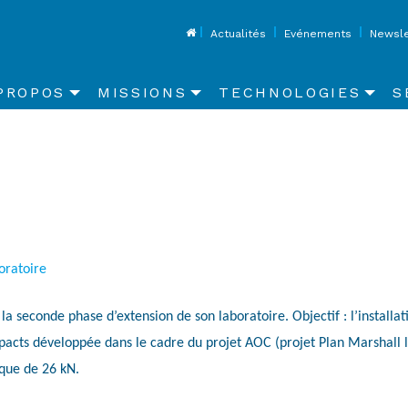
Top
Actualités
Evénements
Newsle
in
PROPOS
MISSIONS
TECHNOLOGIES
S
vigation
oratoire
la seconde phase d’extension de son laboratoire. Objectif : l’install
pacts développée dans le cadre du projet AOC (projet Plan Marshall la
que de 26 kN.