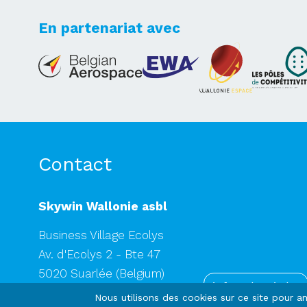
En partenariat avec
Lets's take your dreams
to new heights
Contact
Skywin Wallonie asbl
Business Village Ecolys
Av. d'Ecolys 2 - Bte 47
5020 Suarlée
(Belgium)
info@skywin.be
RPM TVA BE 0887.760.430
Nous utilisons des cookies sur ce site pour am