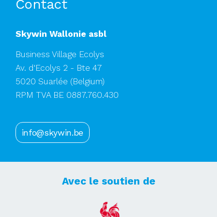
Contact
Skywin Wallonie asbl
Business Village Ecolys
Av. d'Ecolys 2 - Bte 47
5020 Suarlée
(Belgium)
RPM TVA BE 0887.760.430
info@skywin.be
Avec le soutien de