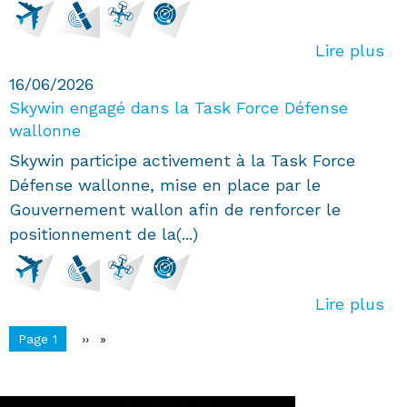
Lire plus
16/06/2026
Skywin engagé dans la Task Force Défense
wallonne
Skywin participe activement à la Task Force
Défense wallonne, mise en place par le
Gouvernement wallon afin de renforcer le
positionnement de la(...)
Lire plus
Pagination
You're on
Page 1
Page
››
suivante