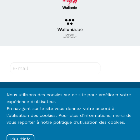
Abonnez-vous à notre newsletter !
E-mail
Rejoignez-nous
Nous utilisons des cookies sur ce site pour améliorer votre
expérience d'utilisateur.
En navigant sur le site vous donnez votre accord à
Footer
l'utilisation des cookies. Pour plus d'informations, merci de
Termes et conditions
Vie privée (RGPD)
vous reporter à notre politique d'utilisation des cookies.
Cookies
menu
Menu
Se connecter
Plus d'info