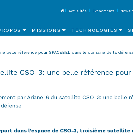
Top
Actualités
Evénements
Newsle
in
PROPOS
MISSIONS
TECHNOLOGIES
S
vigation
une belle référence pour SPACEBEL dans le domaine de la défens
ellite CSO-3: une belle référence po
ement par Ariane-6 du satellite CSO-3: une belle 
 défense
épart dans l’espace de CSO-3, troisième satellit