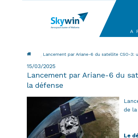
Aller
au
contenu
principal
Ma
A 
na
Fil d'Ariane
Current:
Lancement par Ariane-6 du satellite CSO-3: 
15/03/2025
Lancement par Ariane-6 du sat
la défense
Lanc
de la
Le d