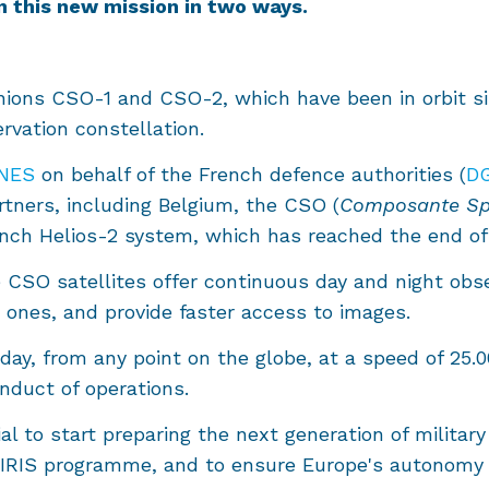
n this new mission in two ways.
anions CSO-1 and CSO-2, which have been in orbit si
rvation constellation.
NES
on behalf of the French defence authorities (
D
rtners, including Belgium, the CSO (
Composante Spa
nch Helios-2 system, which has reached the end of i
CSO satellites offer continuous day and night obser
g ones, and provide faster access to images.
ay, from any point on the globe, at a speed of 25.0
onduct of operations.
ial to start preparing the next generation of militar
 IRIS programme, and to ensure Europe's autonomy i