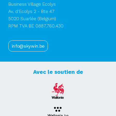
Business Village Ecolys
Av. d'Ecolys 2 - Bte 47
5020 Suarlée
(Belgium)
RPM TVA BE 0887.760.430
info@skywin.be
Avec le soutien de