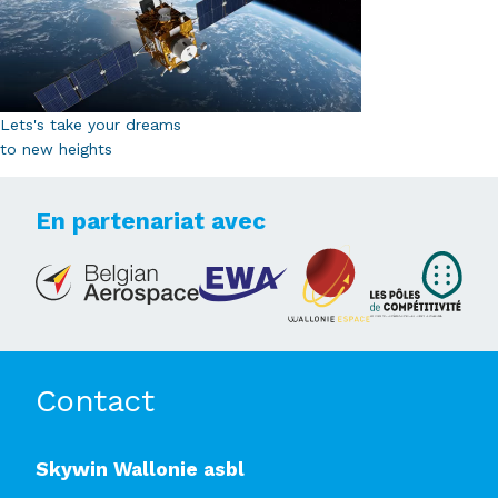
Lets's take your dreams
to new heights
En partenariat avec
Contact
Skywin Wallonie asbl