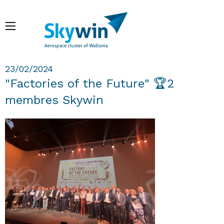
Aller
au
Menu
contenu
principal
Fil d'Ariane
23/02/2024
"Factories of the Future" 🏆2
membres Skywin