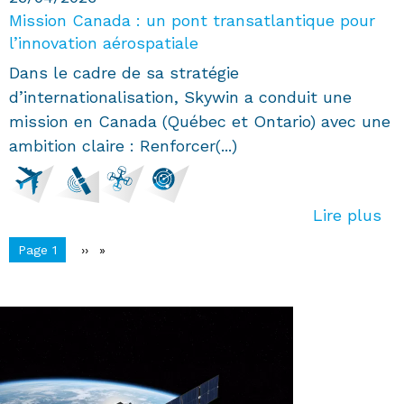
Mission Canada : un pont transatlantique pour
l’innovation aérospatiale
Dans le cadre de sa stratégie
d’internationalisation, Skywin a conduit une
mission en Canada (Québec et Ontario) avec une
ambition claire : Renforcer(...)
Lire plus
Pagination
You're on
Page 1
Page
››
suivante