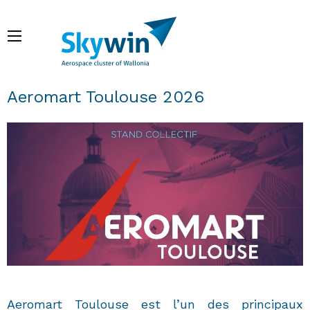
Aller
au
Menu
contenu
principal
Fil d'Ariane
Aeromart Toulouse 2026
Aeromart Toulouse est l’un des principaux