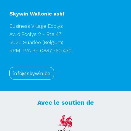
Skywin Wallonie asbl
Business Village Ecolys
Av. d'Ecolys 2 - Bte 47
5020 Suarlée
(Belgium)
RPM TVA BE 0887.760.430
info@skywin.be
Avec le soutien de