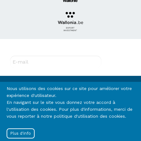
Abonnez-vous à notre newsletter !
E-mail
Rejoignez-nous
Nous utilisons des cookies sur ce site pour améliorer votre
expérience d'utilisateur.
En navigant sur le site vous donnez votre accord à
Footer
l'utilisation des cookies. Pour plus d'informations, merci de
Termes et conditions
Vie privée (RGPD)
vous reporter à notre politique d'utilisation des cookies.
Cookies
menu
Menu
Se connecter
Plus d'info